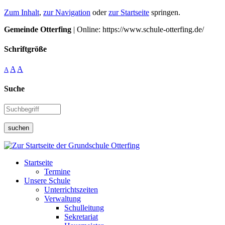
Zum Inhalt
,
zur Navigation
oder
zur Startseite
springen.
Gemeinde Otterfing
| Online: https://www.schule-otterfing.de/
Schriftgröße
A
A
A
Suche
suchen
Startseite
Termine
Unsere Schule
Unterrichtszeiten
Verwaltung
Schulleitung
Sekretariat