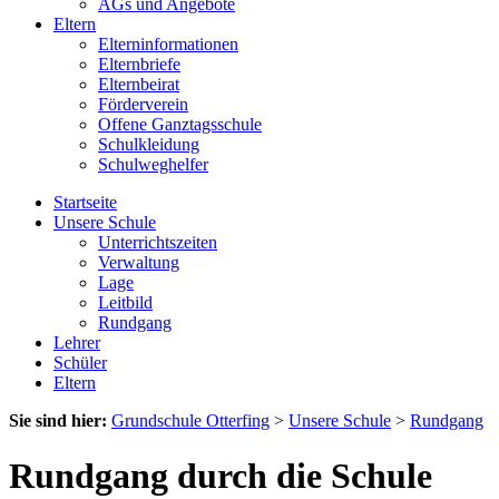
AGs und Angebote
Eltern
Elterninformationen
Elternbriefe
Elternbeirat
Förderverein
Offene Ganztagsschule
Schulkleidung
Schulweghelfer
Startseite
Unsere Schule
Unterrichtszeiten
Verwaltung
Lage
Leitbild
Rundgang
Lehrer
Schüler
Eltern
Sie sind hier:
Grundschule Otterfing
>
Unsere Schule
>
Rundgang
Rundgang durch die Schule