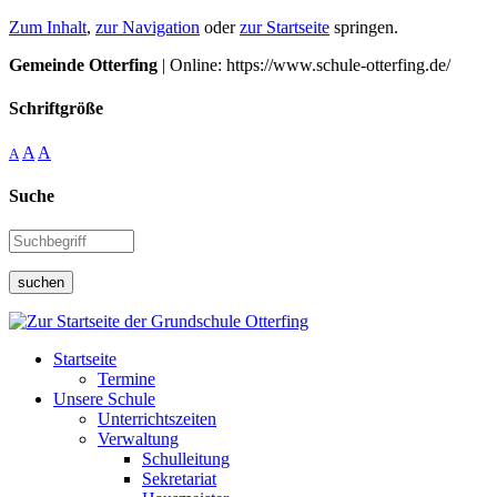
Zum Inhalt
,
zur Navigation
oder
zur Startseite
springen.
Gemeinde Otterfing
| Online: https://www.schule-otterfing.de/
Schriftgröße
A
A
A
Suche
suchen
Startseite
Termine
Unsere Schule
Unterrichtszeiten
Verwaltung
Schulleitung
Sekretariat