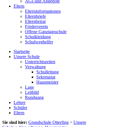
AGs und Angebote
Eltern
Elterninformationen
Elternbriefe
Elternbeirat
Förderverein
Offene Ganztagsschule
Schulkleidung
Schulweghelfer
Startseite
Unsere Schule
Unterrichtszeiten
Verwaltung
Schulleitung
Sekretariat
Hausmeister
Lage
Leitbild
Rundgang
Lehrer
Schüler
Eltern
Sie sind hier:
Grundschule Otterfing
>
Unsere